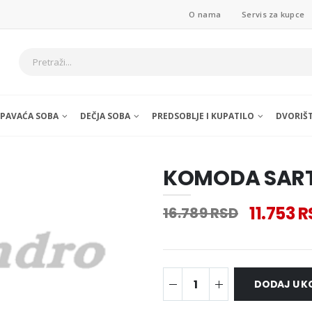
O nama
Servis za kupce
SPAVAĆA SOBA
DEČJA SOBA
PREDSOBLJE I KUPATILO
DVORIŠ
KOMODA SARTI
11.753 
16.789 RSD