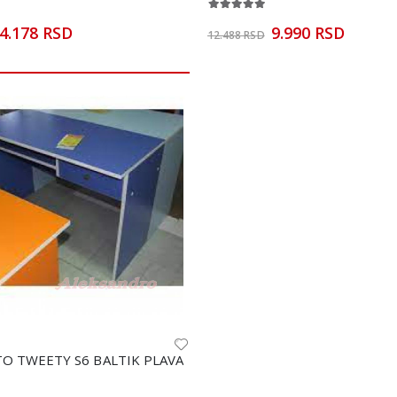
5.490 RSD
5.490 RSD
4.178 RSD
9.990 RSD
12.488 RSD
KREVET MINI 200X90
KREVET MINI 200X90
8.990 RSD
8.990 RSD
TO TWEETY S6 BALTIK PLAVA