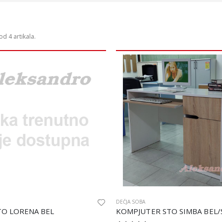
 od 4 artikala.
REGAL ATOS BEL/BEL SJAJ
REGAL ATOS BEL/BEL SJAJ
26.990 RSD
26.990 RSD
DEČJA SOBA
TO LORENA BEL
KOMPJUTER STO SIMBA BEL
KLUB STO AVA BEL/CRN
KLUB STO AVA BEL/CRN