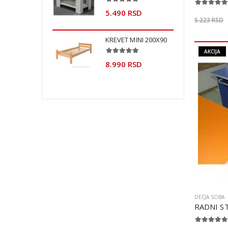
90 RSD
5.490 RSD
5.223 RSD
ET MINI 200X90
KREVET MINI 200X90
AKCIJA
90 RSD
8.990 RSD
DEČJA SOBA
RADNI S