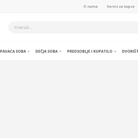
O nama
Servis za kupce
SPAVAĆA SOBA
DEČJA SOBA
PREDSOBLJE I KUPATILO
DVORIŠ
I