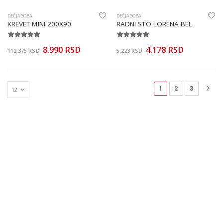
DEČJA SOBA
DEČJA SOBA
KREVET MINI 200X90
RADNI STO LORENA BEL
8.990 RSD
4.178 RSD
112.375 RSD
5.223 RSD
(current)
1
2
3
© Aleksandro 2021. Sva prava zadržana. Izrada sajta Bit Soft Sombor