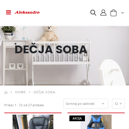
DEČJA SOBA
REGAL ATOS BEL/BEL SJAJ
REGAL ATOS BEL/BEL SJAJ
26.990 RSD
26.990 RSD
HOME
DEČJA SOBA
KLUB STO AVA BEL/CRN
KLUB STO AVA BEL/CRN
Prikaz 1 - 12 od 27 artikala.
5.490 RSD
5.490 RSD
AKCIJA
KREVET MINI 200X90
KREVET MINI 200X90