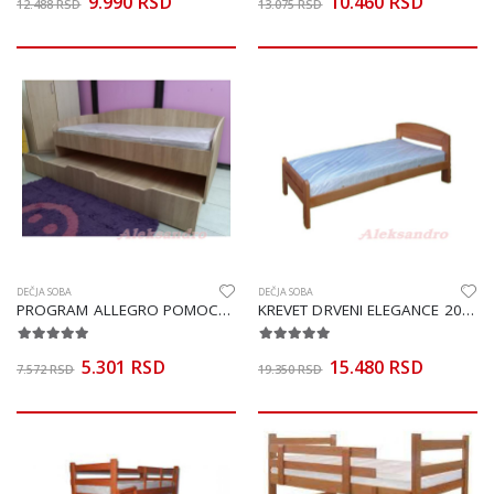
9.990 RSD
10.460 RSD
12.488 RSD
13.075 RSD
DEČJA SOBA
DEČJA SOBA
PROGRAM ALLEGRO POMOCNI LEZAJ JAV/SIL
KREVET DRVENI ELEGANCE 200X90
5.301 RSD
15.480 RSD
7.572 RSD
19.350 RSD